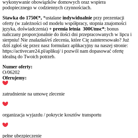
wykonywanie obowiązków domowych oraz wspiera
podopiecznego w codziennych czynnościach.
Stawka do 1750
€*,
*ustalane
indywidualnie
przy prezentacji
oferty (w zależności od modelu współpracy, stopnia znajomości
języka, doświadczenia)
+ premia letnia 300€/msc*
; bonus
naliczany proporcjonalnie do ilości dni przepracowanych w lipcu i
sierpniu! Nie znalazłaś/eś zlecenia, które Cię zainteresowało? Już
dziś zgłoś się przez nasz formularz aplikacyjny na naszej stronie:
https://activecare24.pl/aplikuj/ i pozwól nam dopasować ofertę
idealną do Twoich potrzeb.
Numer oferty:
O/06202
Oferujemy:
zatrudnienie na umowę zlecenie
organizacja wyjazdu / pokrycie kosztów transportu
pełne ubezpieczenie