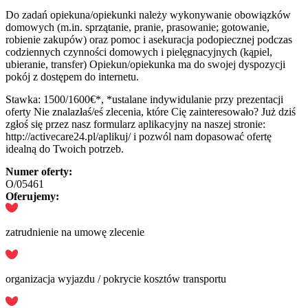
Do zadań opiekuna/opiekunki należy wykonywanie obowiązków
domowych (m.in. sprzątanie, pranie, prasowanie; gotowanie,
robienie zakupów) oraz pomoc i asekuracja podopiecznej podczas
codziennych czynności domowych i pielęgnacyjnych (kąpiel,
ubieranie, transfer) Opiekun/opiekunka ma do swojej dyspozycji
pokój z dostępem do internetu.
Stawka: 1500/1600€*, *ustalane indywidulanie przy prezentacji
oferty Nie znalazłaś/eś zlecenia, które Cię zainteresowało? Już dziś
zgłoś się przez nasz formularz aplikacyjny na naszej stronie:
http://activecare24.pl/aplikuj/ i pozwól nam dopasować ofertę
idealną do Twoich potrzeb.
Numer oferty:
O/05461
Oferujemy:
zatrudnienie na umowę zlecenie
organizacja wyjazdu / pokrycie kosztów transportu