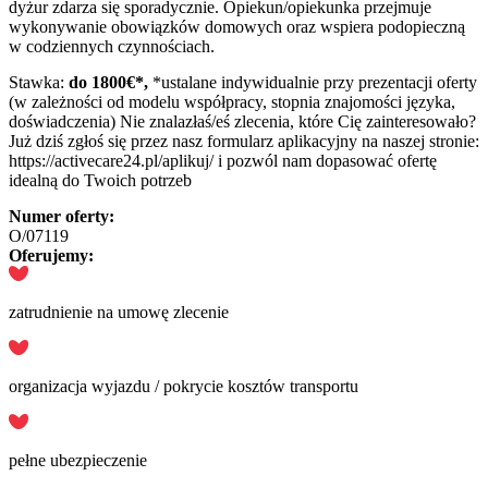
dyżur zdarza się sporadycznie. Opiekun/opiekunka przejmuje
wykonywanie obowiązków domowych oraz wspiera podopieczną
w codziennych czynnościach.
Stawka:
do 1800€*,
*ustalane indywidualnie przy prezentacji oferty
(w zależności od modelu współpracy, stopnia znajomości języka,
doświadczenia)
Nie znalazłaś/eś zlecenia, które Cię zainteresowało?
Już dziś zgłoś się przez nasz formularz aplikacyjny na naszej stronie:
https://activecare24.pl/aplikuj/ i pozwól nam dopasować ofertę
idealną do Twoich potrzeb
Numer oferty:
O/07119
Oferujemy:
zatrudnienie na umowę zlecenie
organizacja wyjazdu / pokrycie kosztów transportu
pełne ubezpieczenie