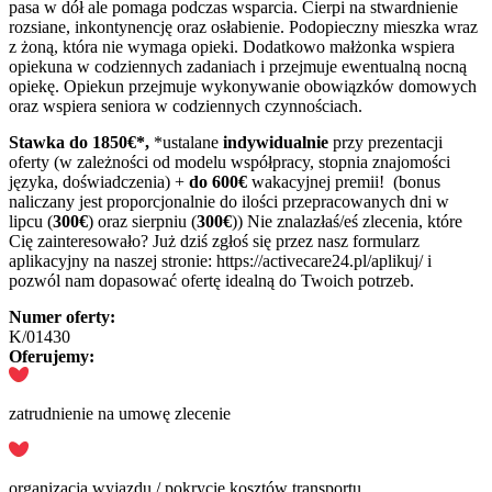
pasa w dół ale pomaga podczas wsparcia. Cierpi na stwardnienie
rozsiane, inkontynencję oraz osłabienie. Podopieczny mieszka wraz
z żoną, która nie wymaga opieki. Dodatkowo małżonka wspiera
opiekuna w codziennych zadaniach i przejmuje ewentualną nocną
opiekę. Opiekun przejmuje wykonywanie obowiązków domowych
oraz wspiera seniora w codziennych czynnościach.
Stawka do 1850
€*,
*ustalane
indywidualnie
przy prezentacji
oferty (w zależności od modelu współpracy, stopnia znajomości
języka, doświadczenia) +
do 600€
wakacyjnej premii! (bonus
naliczany jest proporcjonalnie do ilości przepracowanych dni w
lipcu (
300€
) oraz sierpniu (
300€
)) Nie znalazłaś/eś zlecenia, które
Cię zainteresowało? Już dziś zgłoś się przez nasz formularz
aplikacyjny na naszej stronie: https://activecare24.pl/aplikuj/ i
pozwól nam dopasować ofertę idealną do Twoich potrzeb.
Numer oferty:
K/01430
Oferujemy:
zatrudnienie na umowę zlecenie
organizacja wyjazdu / pokrycie kosztów transportu