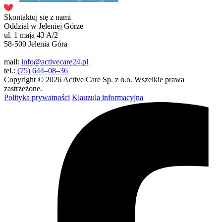
Skontaktuj się z nami
Oddział w Jeleniej Górze
ul. 1 maja 43 A/2
58-500 Jelenia Góra
mail:
info@activecare24.pl
tel.:
(75) 644–08–36
Copyright © 2026 Active Care Sp. z o.o. Wszelkie prawa
zastrzeżone.
Polityka prywatności
Klauzula informacyjna