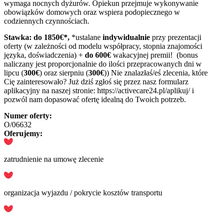
wymaga nocnych dyżurów. Opiekun przejmuje wykonywanie
obowiązków domowych oraz wspiera podopiecznego w
codziennych czynnościach.
Stawka: do 1850€*,
*ustalane
indywidualnie
przy prezentacji
oferty (w zależności od modelu współpracy, stopnia znajomości
języka, doświadczenia) +
do 600€
wakacyjnej premii! (bonus
naliczany jest proporcjonalnie do ilości przepracowanych dni w
lipcu (
300€
) oraz sierpniu (
300€
)) Nie znalazłaś/eś zlecenia, które
Cię zainteresowało? Już dziś zgłoś się przez nasz formularz
aplikacyjny na naszej stronie: https://activecare24.pl/aplikuj/ i
pozwól nam dopasować ofertę idealną do Twoich potrzeb.
Numer oferty:
O/06632
Oferujemy:
zatrudnienie na umowę zlecenie
organizacja wyjazdu / pokrycie kosztów transportu