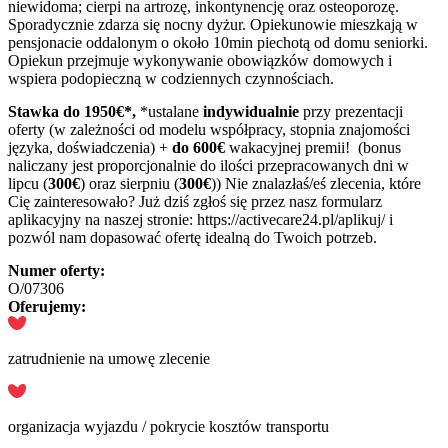
niewidoma; cierpi na artrozę, inkontynencję oraz osteoporozę.
Sporadycznie zdarza się nocny dyżur. Opiekunowie mieszkają w
pensjonacie oddalonym o około 10min piechotą od domu seniorki.
Opiekun przejmuje wykonywanie obowiązków domowych i
wspiera podopieczną w codziennych czynnościach.
Stawka do 1950€*,
*ustalane
indywidualnie
przy prezentacji
oferty (w zależności od modelu współpracy, stopnia znajomości
języka, doświadczenia) +
do 600€
wakacyjnej premii! (bonus
naliczany jest proporcjonalnie do ilości przepracowanych dni w
lipcu (
300€
) oraz sierpniu (
300€
)) Nie znalazłaś/eś zlecenia, które
Cię zainteresowało? Już dziś zgłoś się przez nasz formularz
aplikacyjny na naszej stronie: https://activecare24.pl/aplikuj/ i
pozwól nam dopasować ofertę idealną do Twoich potrzeb.
Numer oferty:
O/07306
Oferujemy:
zatrudnienie na umowę zlecenie
organizacja wyjazdu / pokrycie kosztów transportu