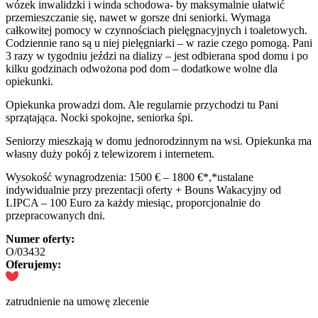
wózek inwalidzki i winda schodowa- by maksymalnie ułatwić
przemieszczanie się, nawet w gorsze dni seniorki. Wymaga
całkowitej pomocy w czynnościach pielęgnacyjnych i toaletowych.
Codziennie rano są u niej pielęgniarki – w razie czego pomogą. Pani
3 razy w tygodniu jeździ na dializy – jest odbierana spod domu i po
kilku godzinach odwożona pod dom – dodatkowe wolne dla
opiekunki.
Opiekunka prowadzi dom. Ale regularnie przychodzi tu Pani
sprzątająca. Nocki spokojne, seniorka śpi.
Seniorzy mieszkają w domu jednorodzinnym na wsi. Opiekunka ma
własny duży pokój z telewizorem i internetem.
Wysokość wynagrodzenia: 1500 € – 1800 €*,*ustalane
indywidualnie przy prezentacji oferty + Bouns Wakacyjny od
LIPCA – 100 Euro za każdy miesiąc, proporcjonalnie do
przepracowanych dni.
Numer oferty:
O/03432
Oferujemy:
zatrudnienie na umowę zlecenie