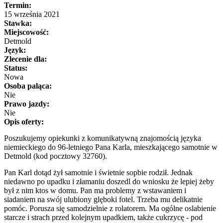
Termin:
15 września 2021
Stawka:
Miejscowość:
Detmold
Język:
Zlecenie dla:
Status:
Nowa
Osoba paląca:
Nie
Prawo jazdy:
Nie
Opis oferty:
Poszukujemy opiekunki z komunikatywną znajomością języka
niemieckiego do 96-letniego Pana Karla, mieszkającego samotnie w
Detmold (kod pocztowy 32760).
Pan Karl dotąd żył samotnie i świetnie sopbie rodził. Jednak
niedawno po upadku i złamaniu doszedl do wniosku że lepiej żeby
był z nim ktos w domu. Pan ma problemy z wstawaniem i
siadaniem na swój ulubiony glęboki fotel. Trzeba mu delikatnie
pomóc. Porusza się samodzielnie z rolatorem. Ma ogólne oslabienie
starcze i strach przed kolejnym upadkiem, także cukrzycę - pod