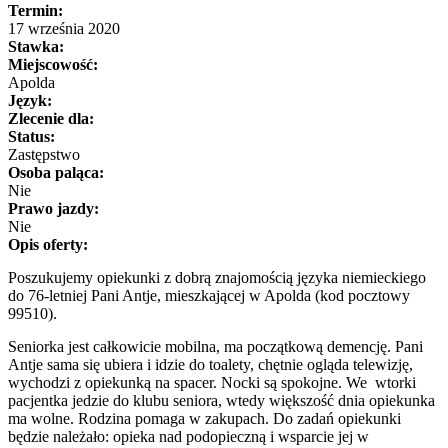
Termin:
17 września 2020
Stawka:
Miejscowość:
Apolda
Język:
Zlecenie dla:
Status:
Zastępstwo
Osoba paląca:
Nie
Prawo jazdy:
Nie
Opis oferty:
Poszukujemy opiekunki z dobrą znajomością języka niemieckiego
do 76-letniej Pani Antje, mieszkającej w Apolda (kod pocztowy
99510).
Seniorka jest całkowicie mobilna, ma początkową demencję. Pani
Antje sama się ubiera i idzie do toalety, chętnie ogląda telewizję,
wychodzi z opiekunką na spacer. Nocki są spokojne. We wtorki
pacjentka jedzie do klubu seniora, wtedy większość dnia opiekunka
ma wolne. Rodzina pomaga w zakupach. Do zadań opiekunki
będzie należało: opieka nad podopieczną i wsparcie jej w