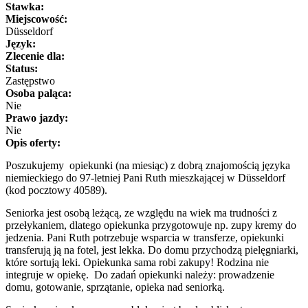
Stawka:
Miejscowość:
Düsseldorf
Język:
Zlecenie dla:
Status:
Zastępstwo
Osoba paląca:
Nie
Prawo jazdy:
Nie
Opis oferty:
Poszukujemy opiekunki (na miesiąc) z dobrą znajomością języka
niemieckiego do 97-letniej Pani Ruth mieszkającej w Düsseldorf
(kod pocztowy 40589).
Seniorka jest osobą leżącą, ze względu na wiek ma trudności z
przełykaniem, dlatego opiekunka przygotowuje np. zupy kremy do
jedzenia. Pani Ruth potrzebuje wsparcia w transferze, opiekunki
transferują ją na fotel, jest lekka. Do domu przychodzą pielęgniarki,
które sortują leki. Opiekunka sama robi zakupy! Rodzina nie
integruje w opiekę. Do zadań opiekunki należy: prowadzenie
domu, gotowanie, sprzątanie, opieka nad seniorką.