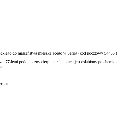
ckiego do małżeństwa mieszkającego w Serrig (kod pocztowy 54455 )
rze. 77-letni podopieczny cierpi na raka płuc i jest osłabiony po chemi
domu.
rnetu.