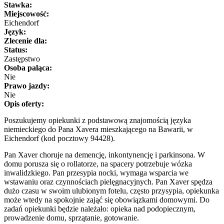
Stawka:
Miejscowość:
Eichendorf
Język:
Zlecenie dla:
Status:
Zastępstwo
Osoba paląca:
Nie
Prawo jazdy:
Nie
Opis oferty:
Poszukujemy opiekunki z podstawową znajomością języka
niemieckiego do Pana Xavera mieszkającego na Bawarii, w
Eichendorf (kod pocztowy 94428).
Pan Xaver choruje na demencję, inkontynencję i parkinsona. W
domu porusza się o rollatorze, na spacery potrzebuje wózka
inwalidzkiego. Pan przesypia nocki, wymaga wsparcia we
wstawaniu oraz czynnościach pielęgnacyjnych. Pan Xaver spędza
dużo czasu w swoim ulubionym fotelu, często przysypia, opiekunka
może wtedy na spokojnie zająć się obowiązkami domowymi. Do
zadań opiekunki będzie należało: opieka nad podopiecznym,
prowadzenie domu, sprzątanie, gotowanie.