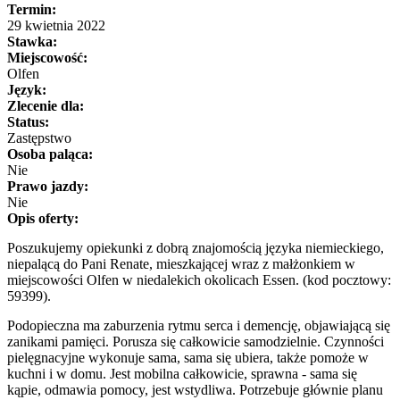
Termin:
29 kwietnia 2022
Stawka:
Miejscowość:
Olfen
Język:
Zlecenie dla:
Status:
Zastępstwo
Osoba paląca:
Nie
Prawo jazdy:
Nie
Opis oferty:
Poszukujemy opiekunki z dobrą znajomością języka niemieckiego,
niepalącą do Pani Renate, mieszkającej wraz z małżonkiem w
miejscowości Olfen w niedalekich okolicach Essen. (kod pocztowy:
59399).
Podopieczna ma zaburzenia rytmu serca i demencję, objawiającą się
zanikami pamięci. Porusza się całkowicie samodzielnie. Czynności
pielęgnacyjne wykonuje sama, sama się ubiera, także pomoże w
kuchni i w domu. Jest mobilna całkowicie, sprawna - sama się
kąpie, odmawia pomocy, jest wstydliwa. Potrzebuje głównie planu