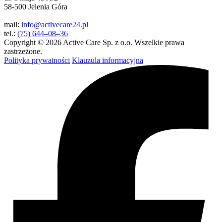
58-500 Jelenia Góra
mail:
info@activecare24.pl
tel.:
(75) 644–08–36
Copyright © 2026 Active Care Sp. z o.o. Wszelkie prawa
zastrzeżone.
Polityka prywatności
Klauzula informacyjna