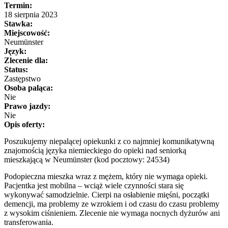
Termin:
18 sierpnia 2023
Stawka:
Miejscowość:
Neumünster
Język:
Zlecenie dla:
Status:
Zastępstwo
Osoba paląca:
Nie
Prawo jazdy:
Nie
Opis oferty:
Poszukujemy niepalącej opiekunki z co najmniej komunikatywną
znajomością języka niemieckiego do opieki nad seniorką
mieszkającą w Neumünster (kod pocztowy: 24534)
Podopieczna mieszka wraz z mężem, który nie wymaga opieki.
Pacjentka jest mobilna – wciąż wiele czynności stara się
wykonywać samodzielnie. Cierpi na osłabienie mięśni, początki
demencji, ma problemy ze wzrokiem i od czasu do czasu problemy
z wysokim ciśnieniem. Zlecenie nie wymaga nocnych dyżurów ani
transferowania.