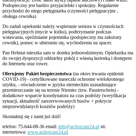
Podopieczny jest bardzo przyjacielski i spokojny. Regularnie
przychodzi do niego pielęgniarka (czynności pielęgnacyjne ,
obsługa cewnika)
Do zadań opiekunki należy wspieranie seniora w czynnościach
pielęgnacyjnych (mycie w łożku), podtrzymanie podczas
wstawania, opróżnianie pojemnika (podopieczny ma założony
cewnik), pomoc w ubieraniu się, wychodzeniu na spacer.
Pan Helmut mieszka sam w domku jednorodzinnym. Opiekunka ma
do swojej dyspozycji oddzielny pokój z własną łazienką i dostępem
do Internetu oraz rower.
Oferujemy
Pakiet bezpieczeństwa
(na okres trwania epidemii
COVID-19) - certyfikowane maseczki ochronne wielokrotnego
użytku, - oświadczenie w języku niemieckim uzasadniające
przemieszczanie się na terenie Niemiec (tzw. Passierschein) -
dodatkowe wsparcie koordynatora na czas podróży (weryfikacja
sytuacji, aktualność zarezerwowanych busów + pokrycie
nieprzewidzianych kosztów podróży)
Skontaktuj się z nami już dziś!
telefon: 75-644-08-36 email:
info@activecare24.pl
str.
internetowa:
www.activecare24.pl