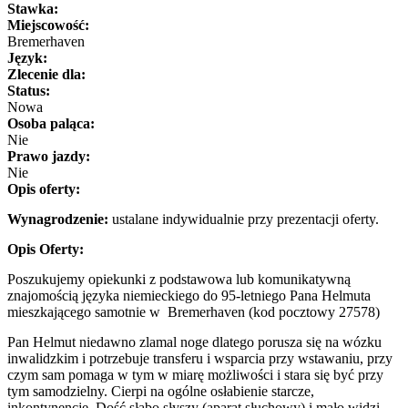
Stawka:
Miejscowość:
Bremerhaven
Język:
Zlecenie dla:
Status:
Nowa
Osoba paląca:
Nie
Prawo jazdy:
Nie
Opis oferty:
Wynagrodzenie:
ustalane indywidualnie przy prezentacji oferty.
Opis Oferty:
Poszukujemy opiekunki z podstawowa lub komunikatywną
znajomością języka niemieckiego do 95-letniego Pana Helmuta
mieszkającego samotnie w Bremerhaven (kod pocztowy 27578)
Pan Helmut niedawno zlamal noge dlatego porusza się na wózku
inwalidzkim i potrzebuje transferu i wsparcia przy wstawaniu, przy
czym sam pomaga w tym w miarę możliwości i stara się być przy
tym samodzielny. Cierpi na ogólne osłabienie starcze,
inkontynencje. Dość słabo słyszy (aparat słuchowy) i mało widzi.