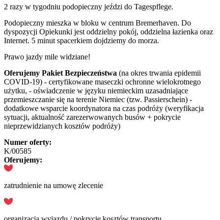
2 razy w tygodniu podopieczny jeździ do Tagespflege.
Podopieczny mieszka w bloku w centrum Bremerhaven. Do
dyspozycji Opiekunki jest oddzielny pokój, oddzielna łazienka oraz
Internet. 5 minut spacerkiem dojdziemy do morza.
Prawo jazdy mile widziane!
Oferujemy
Pakiet Bezpieczeństwa
(na okres trwania epidemii
COVID-19) - certyfikowane maseczki ochronne wielokrotnego
użytku, - oświadczenie w języku niemieckim uzasadniające
przemieszczanie się na terenie Niemiec (tzw. Passierschein) -
dodatkowe wsparcie koordynatora na czas podróży (weryfikacja
sytuacji, aktualność zarezerwowanych busów + pokrycie
nieprzewidzianych kosztów podróży)
Numer oferty:
K/00585
Oferujemy:
zatrudnienie na umowę zlecenie
organizacja wyjazdu / pokrycie kosztów transportu