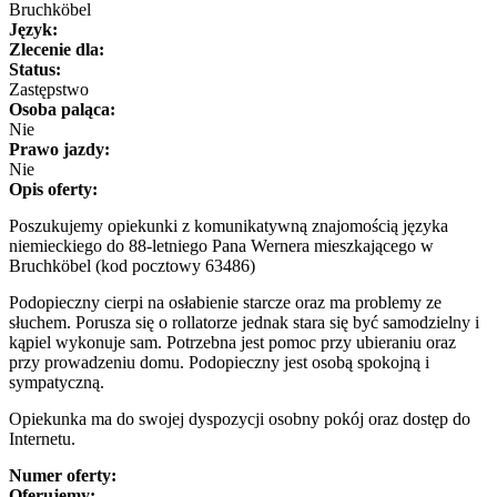
Bruchköbel
Język:
Zlecenie dla:
Status:
Zastępstwo
Osoba paląca:
Nie
Prawo jazdy:
Nie
Opis oferty:
Poszukujemy opiekunki z komunikatywną znajomością języka
niemieckiego do 88-letniego Pana Wernera mieszkającego w
Bruchköbel (kod pocztowy 63486)
Podopieczny cierpi na osłabienie starcze oraz ma problemy ze
słuchem. Porusza się o rollatorze jednak stara się być samodzielny i
kąpiel wykonuje sam. Potrzebna jest pomoc przy ubieraniu oraz
przy prowadzeniu domu. Podopieczny jest osobą spokojną i
sympatyczną.
Opiekunka ma do swojej dyspozycji osobny pokój oraz dostęp do
Internetu.
Numer oferty:
Oferujemy: