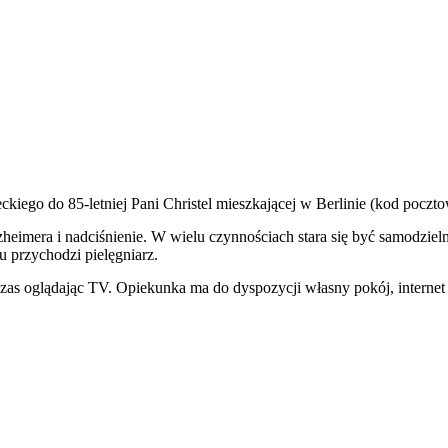
iego do 85-letniej Pani Christel mieszkającej w Berlinie (kod poczt
zheimera i nadciśnienie. W wielu czynnościach stara się być samodzie
u przychodzi pielęgniarz.
czas oglądając TV. Opiekunka ma do dyspozycji własny pokój, internet i