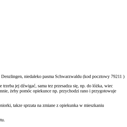
 w Denzlingen, niedaleko pasma Schwarzwaldu (kod pocztowy 79211 )
 trzeba jej dźwigać, sama tez przesadza się, np. do lóżka, wiec
iennie, żeby pomóc opiekunce np. przychodzi rano i przygotowuje
iorki, takze sprzata na zmiane z opiekunka w mieszkaniu
tu.