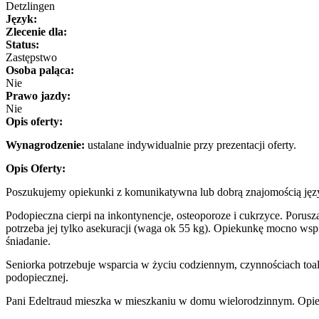
Detzlingen
Język:
Zlecenie dla:
Status:
Zastępstwo
Osoba paląca:
Nie
Prawo jazdy:
Nie
Opis oferty:
Wynagrodzenie:
ustalane indywidualnie przy prezentacji oferty.
Opis Oferty:
Poszukujemy opiekunki z komunikatywna lub dobrą znajomością języ
Podopieczna cierpi na inkontynencje, osteoporoze i cukrzyce. Porusza
potrzeba jej tylko asekuracji (waga ok 55 kg). Opiekunkę mocno wspi
śniadanie.
Seniorka potrzebuje wsparcia w życiu codziennym, czynnościach toa
podopiecznej.
Pani Edeltraud mieszka w mieszkaniu w domu wielorodzinnym. Opiek