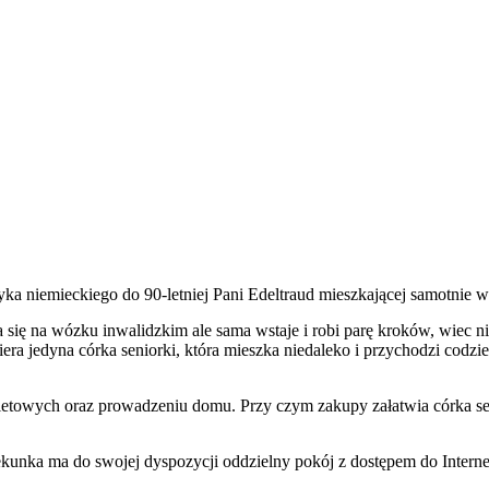
ka niemieckiego do 90-letniej Pani Edeltraud mieszkającej samotnie
 się na wózku inwalidzkim ale sama wstaje i robi parę kroków, wiec nie
era jedyna córka seniorki, która mieszka niedaleko i przychodzi codz
letowych oraz prowadzeniu domu. Przy czym zakupy załatwia córka sen
unka ma do swojej dyspozycji oddzielny pokój z dostępem do Interne