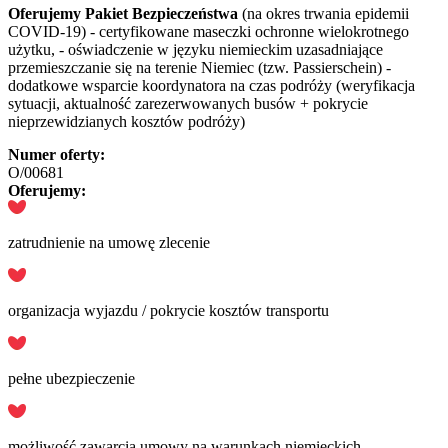
Oferujemy Pakiet Bezpieczeństwa
(na okres trwania epidemii
COVID-19) - certyfikowane maseczki ochronne wielokrotnego
użytku, - oświadczenie w języku niemieckim uzasadniające
przemieszczanie się na terenie Niemiec (tzw. Passierschein) -
dodatkowe wsparcie koordynatora na czas podróży (weryfikacja
sytuacji, aktualność zarezerwowanych busów + pokrycie
nieprzewidzianych kosztów podróży)
Numer oferty:
O/00681
Oferujemy:
zatrudnienie na umowę zlecenie
organizacja wyjazdu / pokrycie kosztów transportu
pełne ubezpieczenie
możliwość zawarcia umowy na warunkach niemieckich