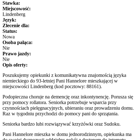
Stawka:
Miejscowość:
Lindenberg
Język:
Zlecenie dla:
Status:
Nowa
Osoba paląca:
Nie
Prawo jazdy:
Nie
Opis oferty:
Poszukujemy opiekunki z komunikatywna znajomością języka
niemieckiego do 93-letniej Pani Hannelore mieszkającej w
miejscowości Lindenberg (kod pocztowy: 88161).
Podopieczna choruje na demencję oraz inkontynencję. Porusza się
przy pomocy rollatora. Seniorka potrzebuje wsparcia przy
czynnościach pielęgnacyjnych, ubieraniu oraz prowadzeniu domu.
Raz w tygodniu przychodzi do pomocy pani do sprzątania.
Seniorka bardzo lubi rozwiązywać krzyżówki oraz Sudoku.
Pani Hannelore mieszka w domu jednorodzinnym, opiekunka ma
do swojej dyzpozycji oddzielny pokój z dostępem do internetu.