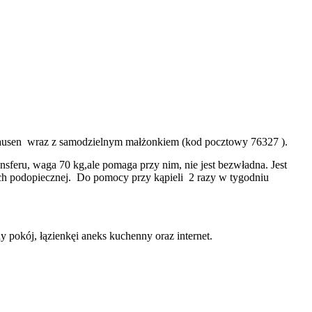
hausen wraz z samodzielnym małżonkiem (kod pocztowy 76327 ).
sferu, waga 70 kg,ale pomaga przy nim, nie jest bezwładna. Jest
ych podopiecznej. Do pomocy przy kąpieli 2 razy w tygodniu
okój, łązienkęi aneks kuchenny oraz internet.