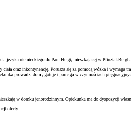
ą języka niemieckiego do Pani Helgi, mieszkającej w Pfinztal-Berg
 ciała oraz inkontynencję. Porusza się za pomocą wózka i wymaga tran
piekunka prowadzi dom , gotuje i pomaga w czynnościach pilęgnacyjn
eszkają w domku jenorodzinnym. Opiekunka ma do dyspozycji własny p
cji oferty