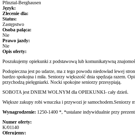
Pfinztal-Berghausen
Język:
Zlecenie dla:
Status:
Zastępstwo
Osoba paląca:
Nie
Prawo jazdy:
Nie
Opis oferty:
Poszukujemy opiekunki z podstawową lub komunikatywną znajomości
Podopieczna jest po udarze, ma z tego powodu niedowład lewej strony
bardzo spokojna i miła. Seniorzy większość dnia spędzaja razem. O
przychodzą pielęgniarki. Nocki spokojne seniorzy przesypiają.
SOBOTA jest DNIEM WOLNYM dla OPIEKUNKI- cały dzień.
Większe zakupy robi wnuczka i przywozi je samochodem.Seniorzy mi
Wynagrodzenie:
1250-1400 *, *ustalane indywidualnie przy prezenta
Numer oferty:
K/01140
Oferujemy: