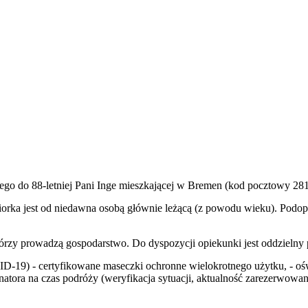
go do 88-letniej Pani Inge mieszkającej w Bremen (kod pocztowy 28
. Seniorka jest od niedawna osobą głównie leżącą (z powodu wieku). P
zy prowadzą gospodarstwo. Do dyspozycji opiekunki jest oddzielny pok
D-19) - certyfikowane maseczki ochronne wielokrotnego użytku, - oś
ynatora na czas podróży (weryfikacja sytuacji, aktualność zarezerwo