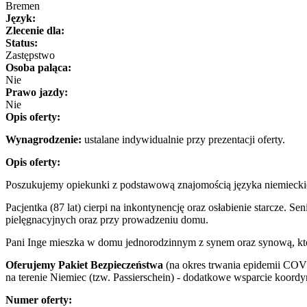
Bremen
Język:
Zlecenie dla:
Status:
Zastępstwo
Osoba paląca:
Nie
Prawo jazdy:
Nie
Opis oferty:
Wynagrodzenie:
ustalane indywidualnie przy prezentacji oferty.
Opis oferty:
Poszukujemy opiekunki z podstawową znajomością języka niemieckie
Pacjentka (87 lat) cierpi na inkontynencję oraz osłabienie starcze
pielęgnacyjnych oraz przy prowadzeniu domu.
Pani Inge mieszka w domu jednorodzinnym z synem oraz synową, któr
Oferujemy
Pakiet Bezpieczeństwa
(na okres trwania epidemii COVI
na terenie Niemiec (tzw. Passierschein) - dodatkowe wsparcie koord
Numer oferty: