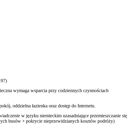
197)
odopieczna wymaga wsparcia przy codziennych czynnościach
ój, oddzielna łazienka oraz dostęp do Internetu.
wiadczenie w języku niemieckim uzasadniające przemieszczanie się
wanych busów + pokrycie nieprzewidzianych kosztów podróży)