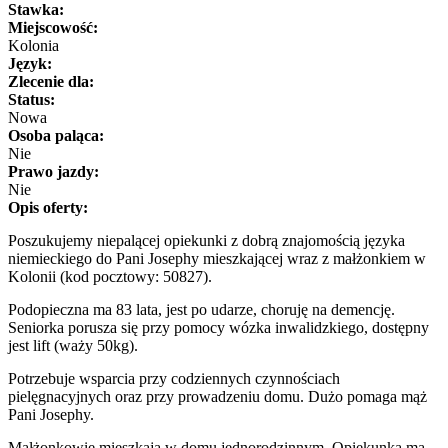
Stawka:
Miejscowość:
Kolonia
Język:
Zlecenie dla:
Status:
Nowa
Osoba paląca:
Nie
Prawo jazdy:
Nie
Opis oferty:
Poszukujemy niepalącej opiekunki z dobrą znajomością języka
niemieckiego do Pani Josephy mieszkającej wraz z małżonkiem w
Kolonii (kod pocztowy: 50827).
Podopieczna ma 83 lata, jest po udarze, choruję na demencję.
Seniorka porusza się przy pomocy wózka inwalidzkiego, dostępny
jest lift (waży 50kg).
Potrzebuje wsparcia przy codziennych czynnościach
pielęgnacyjnych oraz przy prowadzeniu domu. Dużo pomaga mąż
Pani Josephy.
Małżonkowie mieszkają w domu jednorodzinnym. Opiekunka ma