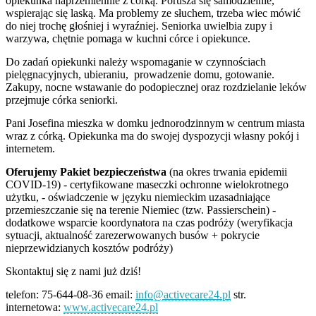
opiekunka naprzemiennie z córką. Porusza się samodzielnie,
wspierając się laską. Ma problemy ze słuchem, trzeba wiec mówić
do niej trochę głośniej i wyraźniej. Seniorka uwielbia zupy i
warzywa, chętnie pomaga w kuchni córce i opiekunce.
Do zadań opiekunki należy wspomaganie w czynnościach
pielęgnacyjnych, ubieraniu, prowadzenie domu, gotowanie.
Zakupy, nocne wstawanie do podopiecznej oraz rozdzielanie leków
przejmuje córka seniorki.
Pani Josefina mieszka w domku jednorodzinnym w centrum miasta
wraz z córką. Opiekunka ma do swojej dyspozycji własny pokój i
internetem.
Oferujemy Pakiet
bezpieczeństwa
(na okres trwania epidemii
COVID-19) - certyfikowane maseczki ochronne wielokrotnego
użytku, - oświadczenie w języku niemieckim uzasadniające
przemieszczanie się na terenie Niemiec (tzw. Passierschein) -
dodatkowe wsparcie koordynatora na czas podróży (weryfikacja
sytuacji, aktualność zarezerwowanych busów + pokrycie
nieprzewidzianych kosztów podróży)
Skontaktuj się z nami już dziś!
telefon: 75-644-08-36 email:
info@activecare24.pl
str.
internetowa:
www.activecare24.pl