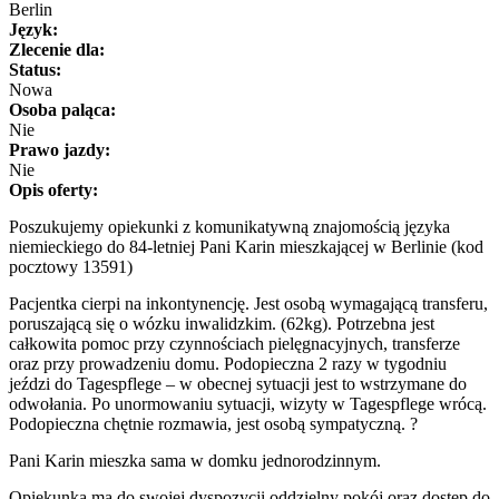
Berlin
Język:
Zlecenie dla:
Status:
Nowa
Osoba paląca:
Nie
Prawo jazdy:
Nie
Opis oferty:
Poszukujemy opiekunki z komunikatywną znajomością języka
niemieckiego do 84-letniej Pani Karin mieszkającej w Berlinie (kod
pocztowy 13591)
Pacjentka cierpi na inkontynencję. Jest osobą wymagającą transferu,
poruszającą się o wózku inwalidzkim. (62kg). Potrzebna jest
całkowita pomoc przy czynnościach pielęgnacyjnych, transferze
oraz przy prowadzeniu domu. Podopieczna 2 razy w tygodniu
jeździ do Tagespflege – w obecnej sytuacji jest to wstrzymane do
odwołania. Po unormowaniu sytuacji, wizyty w Tagespflege wrócą.
Podopieczna chętnie rozmawia, jest osobą sympatyczną. ?
Pani Karin mieszka sama w domku jednorodzinnym.
Opiekunka ma do swojej dyspozycji oddzielny pokój oraz dostęp do