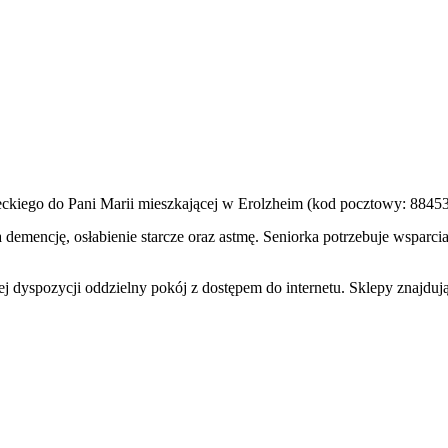
kiego do Pani Marii mieszkającej w Erolzheim (kod pocztowy: 88453
a demencję, osłabienie starcze oraz astmę. Seniorka potrzebuje wsparc
dyspozycji oddzielny pokój z dostępem do internetu. Sklepy znajdują