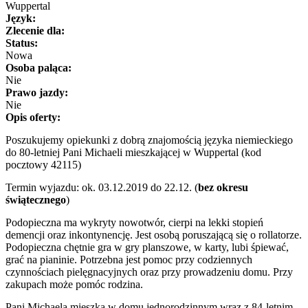
Wuppertal
Język:
Zlecenie dla:
Status:
Nowa
Osoba paląca:
Nie
Prawo jazdy:
Nie
Opis oferty:
Poszukujemy opiekunki z dobrą znajomością języka niemieckiego
do 80-letniej Pani Michaeli mieszkającej w Wuppertal (kod
pocztowy 42115)
Termin wyjazdu: ok. 03.12.2019 do 22.12. (
bez okresu
świątecznego
)
Podopieczna ma wykryty nowotwór, cierpi na lekki stopień
demencji oraz inkontynencję. Jest osobą poruszającą się o rollatorze.
Podopieczna chętnie gra w gry planszowe, w karty, lubi śpiewać,
grać na pianinie. Potrzebna jest pomoc przy codziennych
czynnościach pielęgnacyjnych oraz przy prowadzeniu domu. Przy
zakupach może pomóc rodzina.
Pani Michaela mieszka w domu jednorodzinnym wraz z 84-letnim