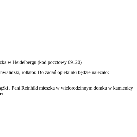
eszka w Heidelbergu (kod pocztowy 69120)
walidzki, rollator. Do zadań opiekunki będzie należało:
książki . Pani Reinhild mieszka w wielorodzinnym domku w kamienicy
er.