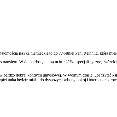
ajomością języka niemieckiego do 77-letniej Pani Reinhild, która mi
 transferu. W domu dostępne są m.in. : łóżko specjalistyczne, wózek in
ką w bardzo dobrej kondycji umysłowej. W wolnym czasie lubi czytać 
Opiekunka będzie miała do dyspozycji własny pokój i internet oraz row