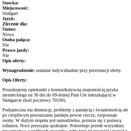
Stawka:
Miejscowość:
Stuttgart
Język:
Zlecenie dla:
Status:
Nowa
Osoba paląca:
Nie
Prawo jazdy:
Nie
Opis oferty:
Wynagrodzenie:
ustalane indywidualnie przy prezentacji oferty.
Opis Oferty:
Poszukujemy opiekunki z komunikatywną znajomością języka
niemieckiego na 30 dni do 69-letniej Pani Ute mieszkającej w
Stuttgarcie (kod pocztowy 70190).
Podopieczna ma demencję, problemy z pamięcią i świadomością ale
po cierpliwym powtarzaniu pamięta pewne rzeczy, rozpoznaje
osoby. W dużym stopniu jest samodzielna, porusza się z pomocą
rollatora. Noce przesypia spokojnie. Potrzebuje przede wszystkim
towarzystwa, wspólnych spacerów, żeby ktoś jej poczytał i pograł z