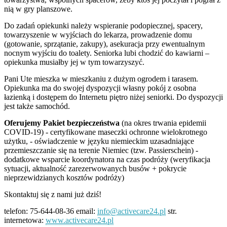
nią w gry planszowe.
Do zadań opiekunki należy wspieranie podopiecznej, spacery,
towarzyszenie w wyjściach do lekarza, prowadzenie domu
(gotowanie, sprzątanie, zakupy), asekuracja przy ewentualnym
nocnym wyjściu do toalety. Seniorka lubi chodzić do kawiarni –
opiekunka musiałby jej w tym towarzyszyć.
Pani Ute mieszka w mieszkaniu z dużym ogrodem i tarasem.
Opiekunka ma do swojej dyspozycji własny pokój z osobna
łazienką i dostępem do Internetu piętro niżej seniorki. Do dyspozycji
jest także samochód.
Oferujemy
Pakiet bezpieczeństwa
(na okres trwania epidemii
COVID-19) - certyfikowane maseczki ochronne wielokrotnego
użytku, - oświadczenie w języku niemieckim uzasadniające
przemieszczanie się na terenie Niemiec (tzw. Passierschein) -
dodatkowe wsparcie koordynatora na czas podróży (weryfikacja
sytuacji, aktualność zarezerwowanych busów + pokrycie
nieprzewidzianych kosztów podróży)
Skontaktuj się z nami już dziś!
telefon: 75-644-08-36 email:
info@activecare24.pl
str.
internetowa:
www.activecare24.pl