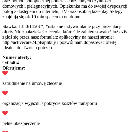
oraz pomoc podopiecznej podczas codziennych czynności
domowych i pielęgnacyjnych. Opiekunka ma do swojej dyspozycji
pokój z dostępem do internetu, TV oraz osobną łazienkę. Sklepy
znajdują się ok 10 min spacerem od domu.
Stawka: 1350/1450€*, *ustalane indywidulanie przy prezentacji
oferty Nie znalazłaś/eś zlecenia, które Cię zainteresowało? Już dziś
zgłoś się przez nasz formularz aplikacyjny na naszej stronie:
http://activecare24.pl/aplikuj/ i pozwól nam dopasować ofertę
idealną do Twoich potrzeb.
Numer oferty:
O/05404
Oferujemy:
zatrudnienie na umowę zlecenie
organizacja wyjazdu / pokrycie kosztów transportu
pełne ubezpieczenie