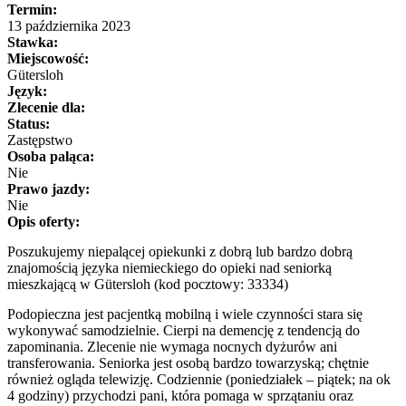
Termin:
13 października 2023
Stawka:
Miejscowość:
Gütersloh
Język:
Zlecenie dla:
Status:
Zastępstwo
Osoba paląca:
Nie
Prawo jazdy:
Nie
Opis oferty:
Poszukujemy niepalącej opiekunki z dobrą lub bardzo dobrą
znajomością języka niemieckiego do opieki nad seniorką
mieszkającą w Gütersloh (kod pocztowy: 33334)
Podopieczna jest pacjentką mobilną i wiele czynności stara się
wykonywać samodzielnie. Cierpi na demencję z tendencją do
zapominania. Zlecenie nie wymaga nocnych dyżurów ani
transferowania. Seniorka jest osobą bardzo towarzyską; chętnie
również ogląda telewizję. Codziennie (poniedziałek – piątek; na ok
4 godziny) przychodzi pani, która pomaga w sprzątaniu oraz