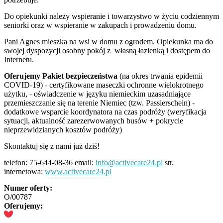
Do opiekunki należy wspieranie i towarzystwo w życiu codziennym
seniorki oraz w wspieranie w zakupach i prowadzeniu domu.
Pani Agnes mieszka na wsi w domu z ogrodem. Opiekunka ma do
swojej dyspozycji osobny pokój z własną łazienką i dostępem do
Internetu.
Oferujemy
Pakiet bezpieczeństwa
(na okres trwania epidemii
COVID-19) - certyfikowane maseczki ochronne wielokrotnego
użytku, - oświadczenie w języku niemieckim uzasadniające
przemieszczanie się na terenie Niemiec (tzw. Passierschein) -
dodatkowe wsparcie koordynatora na czas podróży (weryfikacja
sytuacji, aktualność zarezerwowanych busów + pokrycie
nieprzewidzianych kosztów podróży)
Skontaktuj się z nami już dziś!
telefon: 75-644-08-36 email:
info@activecare24.pl
str.
internetowa:
www.activecare24.pl
Numer oferty:
O/00787
Oferujemy: