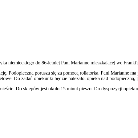
ka niemieckiego do 86-letniej Pani Marianne mieszkającej we Frankf
cję. Podopieczna porusza się za pomocą rollatorka. Pani Marianne ma 
aletowe. Do zadań opiekunki będzie należało: opieka nad podopieczną,
cie. Do sklepów jest około 15 minut pieszo. Do dyspozycji opiekunki 