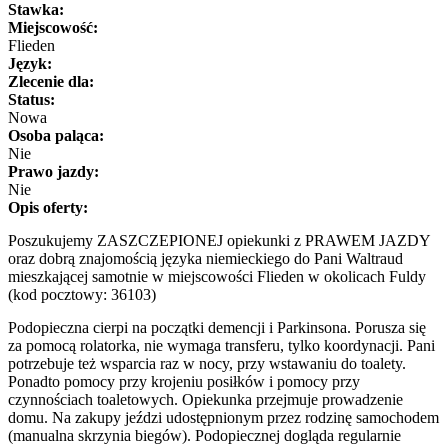
Stawka:
Miejscowość:
Flieden
Język:
Zlecenie dla:
Status:
Nowa
Osoba paląca:
Nie
Prawo jazdy:
Nie
Opis oferty:
Poszukujemy ZASZCZEPIONEJ opiekunki z PRAWEM JAZDY
oraz dobrą znajomością języka niemieckiego do Pani Waltraud
mieszkającej samotnie w miejscowości Flieden w okolicach Fuldy
(kod pocztowy: 36103)
Podopieczna cierpi na początki demencji i Parkinsona. Porusza się
za pomocą rolatorka, nie wymaga transferu, tylko koordynacji. Pani
potrzebuje też wsparcia raz w nocy, przy wstawaniu do toalety.
Ponadto pomocy przy krojeniu posiłków i pomocy przy
czynnościach toaletowych. Opiekunka przejmuje prowadzenie
domu. Na zakupy jeździ udostępnionym przez rodzinę samochodem
(manualna skrzynia biegów). Podopiecznej dogląda regularnie