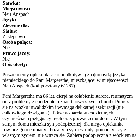
Stawka:
Miejscowość:
Neu-Anspach
Język:
Zlecenie dla:
Status:
Zastępstwo
Osoba paląca:
Nie
Prawo jazdy:
Nie
Opis oferty:
Poszukujemy opiekunki z komunikatywną znajomością języka
niemieckiego do Pani Margerethe, mieszkającej w miejscowości
Neu Anspach (kod pocztowy 61267).
Pani Margarethe ma 86 lat, cierpi na oslabienie starcze, reumatyzm
oraz problemy z chodzeniem z racji powyzszych chorob. Porusza
się na wozku inwalidzkim i wymaga delikatnej asekuracji (nie
calkowitego dzwigania). Takze wsparcia w codziennych
czynnościach pielęgnacyjnych oraz prowadzeniu domu. W tym
samym domu mieszka syn podopiecznej, dla niego opiekunka
rowniez gotuje obiady. Poza tym syn jest miły, pomocny i zyje
wlasnym zyciem, nie wtraca sie. Zabiera podopieczna z wózkiem na