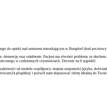
iego do opieki nad seniorem mieszkającym w Burgdorf (kod pocztowy
nie, demencję oraz osłabienie. Pacjent ma również problemy ze słuche
cznego w codziennych czynnościach. Zlecenie na 6 tygodni!
w zależności od modelu współpracy, stopnia znajomości języka, doświadcz
/activecare24.pl/aplikuj/ i pozwól nam dopasować ofertę idealną do Twoi