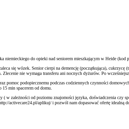
ka niemieckiego do opieki nad seniorem mieszkającym w Heide (kod 
aleca się wózek. Senior cierpi na demencję (początkująca), cukrzycę (t
h. Zlecenie nie wymaga transferu ani nocnych dyżurów. Po wcześniej
z pomoc podopiecznemu podczas codziennych czynności domowych i 
oło 15 min spacerem od domu.
y ( w zależności od poziomu znajomości języka, doświadczenia czy spec
 http://activecare24.pl/aplikuj/ i pozwól nam dopasować ofertę idealną 