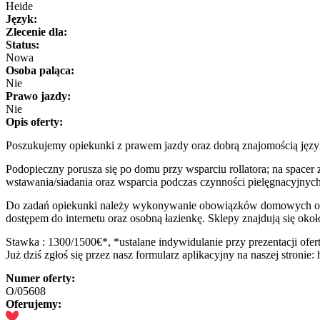
Heide
Język:
Zlecenie dla:
Status:
Nowa
Osoba paląca:
Nie
Prawo jazdy:
Nie
Opis oferty:
Poszukujemy opiekunki z prawem jazdy oraz dobrą znajomością języ
Podopieczny porusza się po domu przy wsparciu rollatora; na spacer z
wstawania/siadania oraz wsparcia podczas czynności pielęgnacyjnyc
Do zadań opiekunki należy wykonywanie obowiązków domowych ora
dostępem do internetu oraz osobną łazienkę. Sklepy znajdują się ok
Stawka : 1300/1500€*, *ustalane indywidulanie przy prezentacji ofert
Już dziś zgłoś się przez nasz formularz aplikacyjny na naszej stronie:
Numer oferty:
O/05608
Oferujemy: