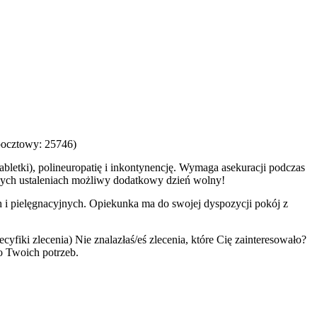
pocztowy: 25746)
abletki), polineuropatię i inkontynencję. Wymaga asekuracji podczas
szych ustaleniach możliwy dodatkowy dzień wolny!
pielęgnacyjnych. Opiekunka ma do swojej dyspozycji pokój z
yfiki zlecenia) Nie znalazłaś/eś zlecenia, które Cię zainteresowało?
do Twoich potrzeb.