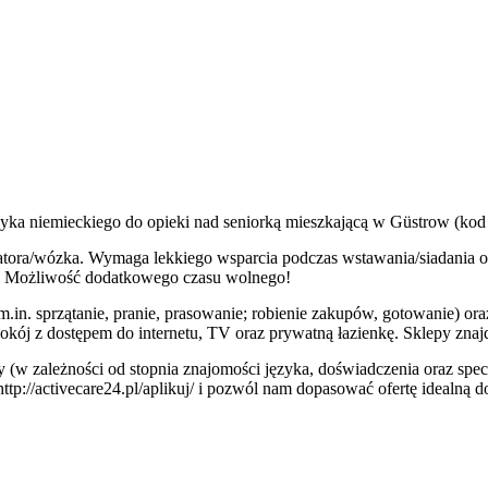
yka niemieckiego do opieki nad seniorką mieszkającą w Güstrow (ko
llatora/wózka. Wymaga lekkiego wsparcia podczas wstawania/siadania o
* Możliwość dodatkowego czasu wolnego!
 sprzątanie, pranie, prasowanie; robienie zakupów, gotowanie) ora
ój z dostępem do internetu, TV oraz prywatną łazienkę. Sklepy znaj
 (w zależności od stopnia znajomości języka, doświadczenia oraz specyf
 http://activecare24.pl/aplikuj/ i pozwól nam dopasować ofertę idealną 