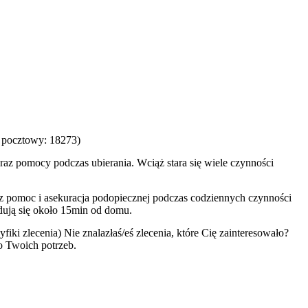
d pocztowy: 18273)
raz pomocy podczas ubierania. Wciąż stara się wiele czynności
z pomoc i asekuracja podopiecznej podczas codziennych czynności
dują się około 15min od domu.
iki zlecenia) Nie znalazłaś/eś zlecenia, które Cię zainteresowało?
do Twoich potrzeb.