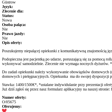
Güstrow
Język:
Zlecenie dla:
Status:
Nowa
Osoba paląca:
Nie
Prawo jazdy:
Nie
Opis oferty:
Poszukujemy niepalącej opiekunki z komunikatywną znajomością jęz
Podopieczna jest pacjentką po udarze, poruszającą się za pomocą ro
wykonywać samodzielnie. Zlecenie nie wymaga nocnych dyżurów. 
Do zadań opiekunki należy wykonywanie obowiązków domowych (m.in.
domowych i pielęgnacyjnych. Opiekunka ma do swojej dyspozycji pok
Stawka: 1400/1500€*, *ustalane indywidulanie przy prezentacji oferty
Już dziś zgłoś się przez nasz formularz aplikacyjny na naszej stronie:
Numer oferty:
O/05675
Oferujemy: