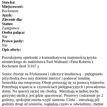
Stawka:
Miejscowość:
Bockenem
Język:
Zlecenie dla:
Status:
Zastępstwo
Osoba paląca:
Nie
Prawo jazdy:
Nie
Opis oferty:
Poszukujemy opiekunki z komunikatywną znajomością języka
niemieckiego do małżeństwa Pani Waltraud i Pana Roberta z
Bockenem (kod 31167 ).
Senior choruje na PArkinsona i cukrzycę insulinową – pięlęgniarki
przychodzą dwa razy dziennie mierzyć i podawać insulinę.
Seniorkka ma ostoporozę. Oboje poruszają się za pomocą rolatorów.
Potrzebują wsparcia w czynnościach pielęgnacyjnych i prowadzenia
domu. Na spacery raczej nie chodzą. Mieszkają w ładnej trochę
górzystej okolicy, jest gdzie spacerować. Prezerwy codziennie po 2
godziny, spokojnie można wyjść samemu. Córki – mieszkają pól
godziny drogi od seniorów, zaglądają często w odwiedziny, chętnie