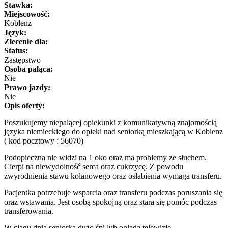
Stawka:
Miejscowość:
Koblenz
Język:
Zlecenie dla:
Status:
Zastępstwo
Osoba paląca:
Nie
Prawo jazdy:
Nie
Opis oferty:
Poszukujemy niepalącej opiekunki z komunikatywną znajomością
języka niemieckiego do opieki nad seniorką mieszkającą w Koblenz
( kod pocztowy : 56070)
Podopieczna nie widzi na 1 oko oraz ma problemy ze słuchem.
Cierpi na niewydolność serca oraz cukrzycę. Z powodu
zwyrodnienia stawu kolanowego oraz osłabienia wymaga transferu.
Pacjentka potrzebuje wsparcia oraz transferu podczas poruszania się
oraz wstawania. Jest osobą spokojną oraz stara się pomóc podczas
transferowania.
W ciągu dnia seniorka dużo śpi lub ogląda telewizję.