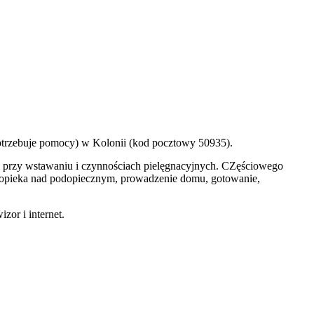
potrzebuje pomocy) w Kolonii (kod pocztowy 50935).
ki przy wstawaniu i czynnościach pielęgnacyjnych. CZęściowego
ło: opieka nad podopiecznym, prowadzenie domu, gotowanie,
zor i internet.