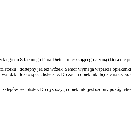
ckiego do 80-letniego Pana Dietera mieszkającego z żoną (która nie 
 rolatorku , dostepny jeż też wózek. Senior wymaga wsparcia opiekun
 inwalidzki, łóżko specjalistyczne. Do zadań opiekunki będzie należa
sklepów jest blisko. Do dyspozycji opiekunki jest osobny pokój, telewi