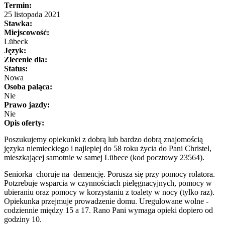
Termin:
25 listopada 2021
Stawka:
Miejscowość:
Lübeck
Język:
Zlecenie dla:
Status:
Nowa
Osoba paląca:
Nie
Prawo jazdy:
Nie
Opis oferty:
Poszukujemy opiekunki z dobrą lub bardzo dobrą znajomością
języka niemieckiego i najlepiej do 58 roku życia do Pani Christel,
mieszkającej samotnie w samej Lübece (kod pocztowy 23564).
Seniorka choruje na demencję. Porusza się przy pomocy rolatora.
Potzrebuje wsparcia w czynnościach pielęgnacyjnych, pomocy w
ubieraniu oraz pomocy w korzystaniu z toalety w nocy (tylko raz).
Opiekunka przejmuje prowadzenie domu. Uregulowane wolne -
codziennie między 15 a 17. Rano Pani wymaga opieki dopiero od
godziny 10.