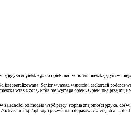
ścią języka angielskiego do opieki nad seniorem mieszkającym w mie
a jest sparaliżowana. Senior wymaga wsparcia i asekuracji podczas wsta
t mieszka wraz z żoną, która nie wymaga opieki. Opiekunka przejmu
(w zależności od modelu współpracy, stopnia znajomości języka, doświa
tps://activecare24.pl/aplikuj/ i pozwól nam dopasować ofertę idealną do 