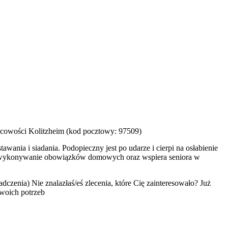
jscowości Kolitzheim (kod pocztowy: 97509)
wania i siadania. Podopieczny jest po udarze i cierpi na osłabienie
je wykonywanie obowiązków domowych oraz wspiera seniora w
dczenia) Nie znalazłaś/eś zlecenia, które Cię zainteresowało? Już
Twoich potrzeb