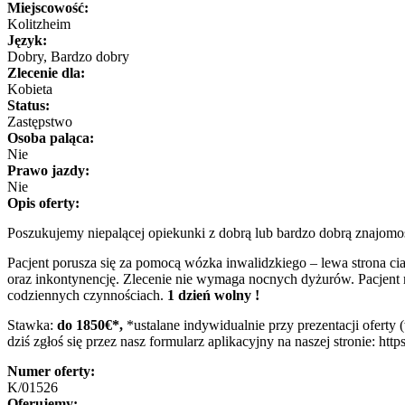
Miejscowość:
Kolitzheim
Język:
Dobry, Bardzo dobry
Zlecenie dla:
Kobieta
Status:
Zastępstwo
Osoba paląca:
Nie
Prawo jazdy:
Nie
Opis oferty:
Poszukujemy niepalącej opiekunki z dobrą lub bardzo dobrą znajomo
Pacjent porusza się za pomocą wózka inwalidzkiego – lewa strona ciał
oraz inkontynencję. Zlecenie nie wymaga nocnych dyżurów. Pacjen
codziennych czynnościach.
1 dzień wolny !
Stawka:
do 1850€*,
*ustalane indywidualnie przy prezentacji oferty 
dziś zgłoś się przez nasz formularz aplikacyjny na naszej stronie: ht
Numer oferty:
K/01526
Oferujemy: