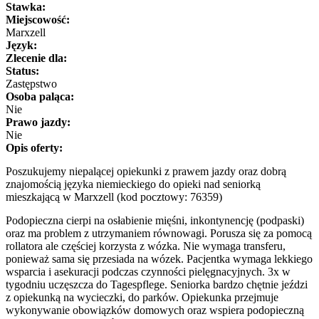
Stawka:
Miejscowość:
Marxzell
Język:
Zlecenie dla:
Status:
Zastępstwo
Osoba paląca:
Nie
Prawo jazdy:
Nie
Opis oferty:
Poszukujemy niepalącej opiekunki z prawem jazdy oraz dobrą
znajomością języka niemieckiego do opieki nad seniorką
mieszkającą w Marxzell (kod pocztowy: 76359)
Podopieczna cierpi na osłabienie mięśni, inkontynencję (podpaski)
oraz ma problem z utrzymaniem równowagi. Porusza się za pomocą
rollatora ale częściej korzysta z wózka. Nie wymaga transferu,
ponieważ sama się przesiada na wózek. Pacjentka wymaga lekkiego
wsparcia i asekuracji podczas czynności pielęgnacyjnych. 3x w
tygodniu uczęszcza do Tagespflege. Seniorka bardzo chętnie jeździ
z opiekunką na wycieczki, do parków. Opiekunka przejmuje
wykonywanie obowiązków domowych oraz wspiera podopieczną