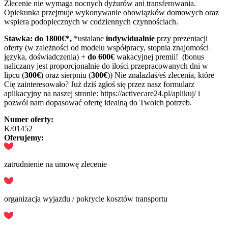
Zlecenie nie wymaga nocnych dyżurów ani transferowania.
Opiekunka przejmuje wykonywanie obowiązków domowych oraz
wspiera podopiecznych w codziennych czynnościach.
Stawka: do 1800€*,
*ustalane
indywidualnie
przy prezentacji
oferty (w zależności od modelu współpracy, stopnia znajomości
języka, doświadczenia) +
do 600€
wakacyjnej premii! (bonus
naliczany jest proporcjonalnie do ilości przepracowanych dni w
lipcu (
300€
) oraz sierpniu (
300€
)) Nie znalazłaś/eś zlecenia, które
Cię zainteresowało? Już dziś zgłoś się przez nasz formularz
aplikacyjny na naszej stronie: https://activecare24.pl/aplikuj/ i
pozwól nam dopasować ofertę idealną do Twoich potrzeb.
Numer oferty:
K/01452
Oferujemy:
zatrudnienie na umowę zlecenie
organizacja wyjazdu / pokrycie kosztów transportu