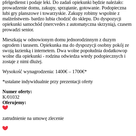
pfelgedienst i podaje leki. Do zadań opiekunki będzie należało:
prowadzenie domu, zakupy, sprzątanie, gotowanie. Podopieczna
lubi gry planszowe i towarzyskie. Zakupy robimy wspolnie z
malżeństwem- bardzo lubia chodzić do sklepu. Do dyspozycji
opiekunki samochód (mercvedes z automatyczna skrzynią), czasem
prowadzi senior.
Mieszkają w odnowionym domu jednorodzinnym z duzym
ogrodem i tarasem. Opiekunka ma do dyspozycji osobny pokój ze
swoją łazienką i internetem. Dwa wolne popołudnia dodatkowop
wolne dla opiekunki - rodzina odwiedza wtedy podopiecznych i
zostaje z nimi dlużej.
Wysokość wynagrodzenia: 1400€ – 1700€*
*ustalane indywidualnie przy prezentacji oferty
Numer oferty:
K/01032
Oferujemy:
zatrudnienie na umowę zlecenie