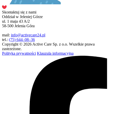
Skontaktuj się z nami
Oddział w Jeleniej Górze
ul. 1 maja 43 A/2
58-500 Jelenia Góra
mail:
info@activecare24.pl
tel.:
(75) 644–08–36
Copyright © 2026 Active Care Sp. z o.o. Wszelkie prawa
zastrzeżone.
Polityka prywatności
Klauzula informacyjna