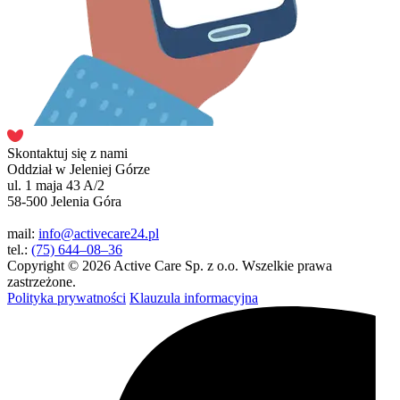
Skontaktuj się z nami
Oddział w Jeleniej Górze
ul. 1 maja 43 A/2
58-500 Jelenia Góra
mail:
info@activecare24.pl
tel.:
(75) 644–08–36
Copyright © 2026 Active Care Sp. z o.o. Wszelkie prawa
zastrzeżone.
Polityka prywatności
Klauzula informacyjna