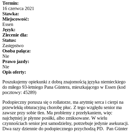
Termin:
16 czerwca 2021
Stawka:
Miejscowość:
Essen
Język:
Zlecenie dla:
Status:
Zastępstwo
Osoba paląca:
Nie
Prawo jazdy:
Nie
Opis oferty:
Poszukujemy opiekunki z dobrą znajomością języka niemieckiego
do miłego 93-letniego Pana Güntera, mieszkającego w Essen (kod
pocztowy: 45289)
Podopieczny porusza się o rollatorze, ma arytmię serca i cierpi na
przewlekłą obturacyjną chorobę płuc. Z tego względu senior ma
zawsze przy sobie tlen. Ma problemy z przełykaniem, więc
najchętniej je płynne posiłki, albo zmiksowane. W wielu
czynnościach senior jest samodzielny, potrzebuje jedynie asekuracji.
Dwa razy dziennie do podopiecznego przychodzą PD. Pan Günter