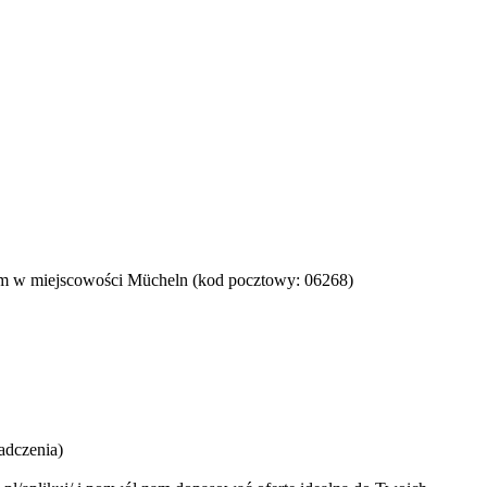
ym w miejscowości Mücheln (kod pocztowy: 06268)
adczenia)