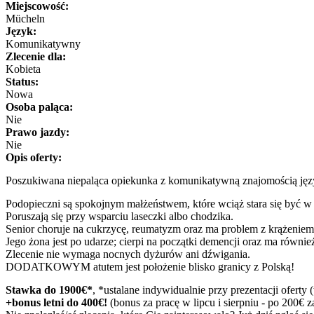
Miejscowość:
Mücheln
Język:
Komunikatywny
Zlecenie dla:
Kobieta
Status:
Nowa
Osoba paląca:
Nie
Prawo jazdy:
Nie
Opis oferty:
Poszukiwana niepaląca opiekunka z komunikatywną znajomością ję
Podopieczni są spokojnym małżeństwem, które wciąż stara się być w
Poruszają się przy wsparciu laseczki albo chodzika.
Senior choruje na cukrzycę, reumatyzm oraz ma problem z krążeniem
Jego żona jest po udarze; cierpi na początki demencji oraz ma równi
Zlecenie nie wymaga nocnych dyżurów ani dźwigania.
DODATKOWYM atutem jest położenie blisko granicy z Polską!
Stawka do 1900€*
, *ustalane indywidualnie przy prezentacji ofert
+bonus letni do 400€!
(bonus za pracę w lipcu i sierpniu - po 200€