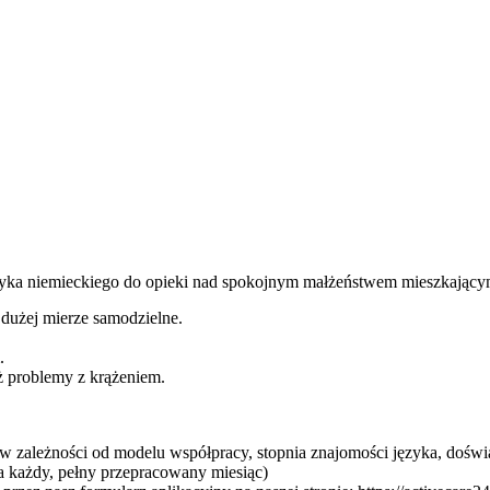
zyka niemieckiego do opieki nad spokojnym małżeństwem mieszkając
 dużej mierze samodzielne.
.
eż problemy z krążeniem.
y (w zależności od modelu współpracy, stopnia znajomości języka, doświ
 za każdy, pełny przepracowany miesiąc)